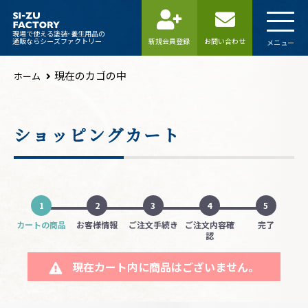
現場で使える塗装･養生用品の
通販ならシーズファクトリー
新規会員登録
お問い合わせ
メニュー
現在のカゴの中
ホーム
ショッピングカート
1
2
3
4
5
カートの商品
お客様情報
ご注文手続き
ご注文内容確
完了
認
現在カート内に商品はございません。