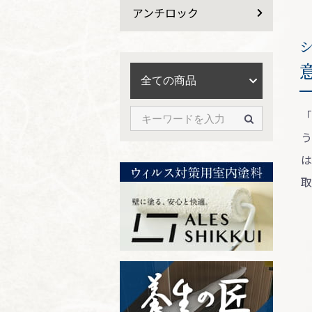
アンチロック
「
う
は
取