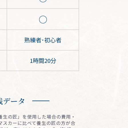
○
熟練者･初心者
1時間20分
践データ
養⽣の匠」を使⽤した場合の費⽤・
マスカーに比べて養生の匠の方が合