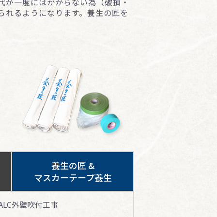
代が一度にはかからない為（破損・
られるようになります。養⽣の匠を
養生の匠 &
マスカーテープ養⽣
 ALC外壁吹付⼯事