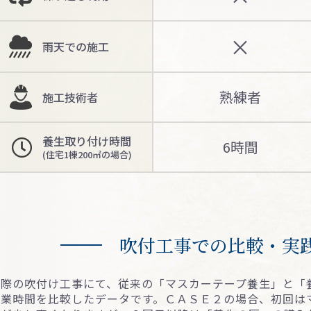
×
⾬天での施⼯
熟練者
施⼯技術者
養⽣取り付け時間
6時間
(住宅1棟200㎡の場合)
吹付⼯事での⽐較・実
実際の吹付け⼯事にて、従来の「マスカーテープ養⽣」と「
作業時間を⽐較したデータです。ＣＡＳＥ２の場合、初回は