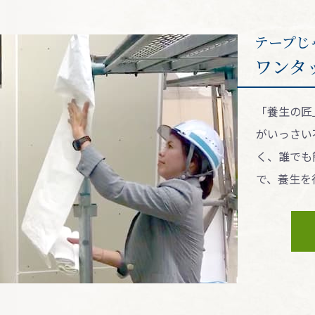
テープじ
ワンタ
「養⽣の匠
がいっさい
く、誰でも
で、養⽣を