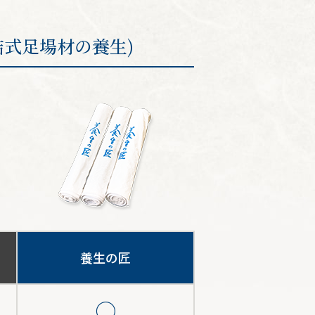
結式足場材の養生)
養生の匠
）
○