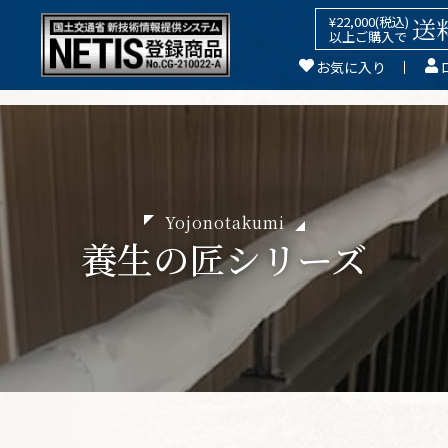
送
¥22,000(税込)
以上ご購入で
お気に入り
Yojonotakumi
養生の匠シリーズ