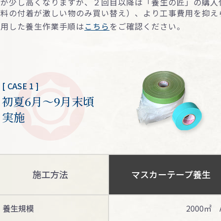
計が少し高くなりますが、２回目以降は「養生の匠」の購入
塗料の付着が激しい物のみ買い替え）、より⼯事費⽤を抑え
使⽤した養⽣作業⼿順は
こちら
をご確認ください。
[ CASE 1 ]
初夏6⽉〜9⽉末頃
実施
施工方法
マスカーテープ養⽣
養⽣規模
2000㎡