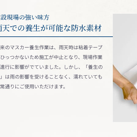
建設現場の強い味⽅
⾬天での養⽣が可能な防⽔素材
来のマスカー養⽣作業は、⾬天時は粘着テープ
ひっつかないため施⼯が中⽌となり、現場作業
進⾏に影響がでていました。しかし、「養⽣の
」は⾬の影響を受けることなく、濡れていても
常通りにご使⽤いただけます。