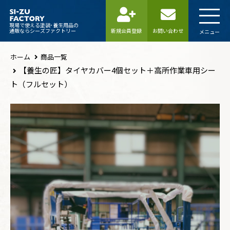
現場で使える塗装･養生用品の
通販ならシーズファクトリー
新規会員登録
お問い合わせ
メニュー
ホーム
商品一覧
【養生の匠】タイヤカバー4個セット＋高所作業車用シー
ト（フルセット）